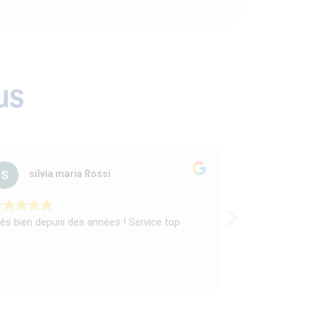
us
silvia maria Rossi
Kevin
rès bien depuis des années ! Service top
Très bon conse
Franchement b
à Laureen Han
professionnal