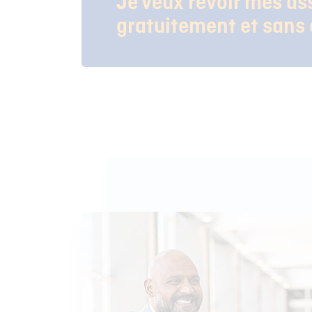
Je veux revoir mes as
gratuitement et san