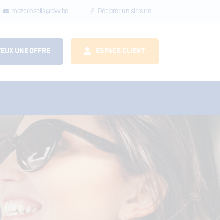
mazconseils@dvv.be
Déclarer un sinistre
VEUX UNE OFFRE
ESPACE CLIENT