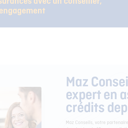
surances avec un conseiller,
s engagement
Maz Conseil
expert en 
crédits dep
Maz Conseils, votre partenair