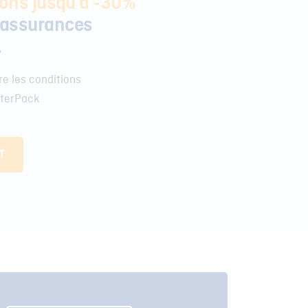
ions jusqu’à -30%
 assurances
.
e les conditions
rterPack
T