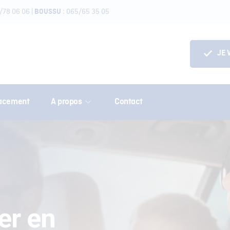
/78 06 06
|
:
065/65 35 05
BOUSSU
JE 
acement
A propos
Contact
er en